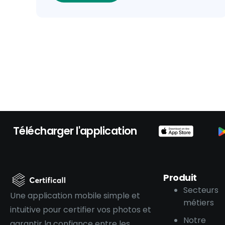
Télécharger l'application
Produit
Secteurs
Une application mobile simple et
métiers
intuitive pour certifier vos photos et
Notre
garantir la confiance entre les