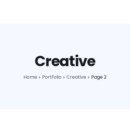
ages
Ressources
Téléchargez l’app
01.89.71.
Creative
Home
Portfolio
Creative
Page 2