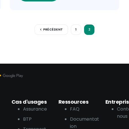
PRÉCÉDENT
1
2
Cas d'usages
Ressources
Entrepri
Assurance
FAQ
Cont
nous
BTP
Documentat
ion