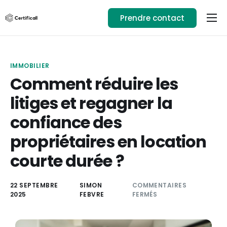
Prendre contact
Usages
Ressources
IMMOBILIER
Téléchargez l’app
Comment réduire les
litiges et regagner la
01.89.71.82.14
confiance des
Se connecter
propriétaires en location
courte durée ?
22 SEPTEMBRE
SIMON
COMMENTAIRES
2025
FEBVRE
FERMÉS