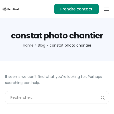
Prendre contact
Usages
Ressources
constat photo chantier
Téléchargez l’app
Home
Blog
constat photo chantier
01.89.71.82.14
Se connecter
It seems we can’t find what you’re looking for. Perhaps
searching can help.