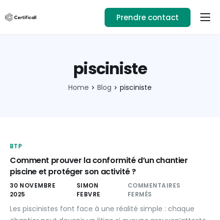
Prendre contact
Usages
Ressources
pisciniste
Téléchargez l’app
Home
Blog
pisciniste
01.89.71.82.14
Se connecter
BTP
Comment prouver la conformité d’un chantier
piscine et protéger son activité ?
30 NOVEMBRE
SIMON
COMMENTAIRES
2025
FEBVRE
FERMÉS
Les piscinistes font face à une réalité simple : chaque