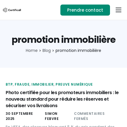
Prendre contact
Usages
Ressources
promotion immobilière
Téléchargez l’app
Home
Blog
promotion immobilière
01.89.71.82.14
Se connecter
BTP
,
FRAUDE
,
IMMOBILIER
,
PREUVE NUMÉRIQUE
Photo certifiée pour les promoteurs immobiliers : le
nouveau standard pour réduire les réserves et
sécuriser vos livraisons
30 SEPTEMBRE
SIMON
COMMENTAIRES
2025
FEBVRE
FERMÉS