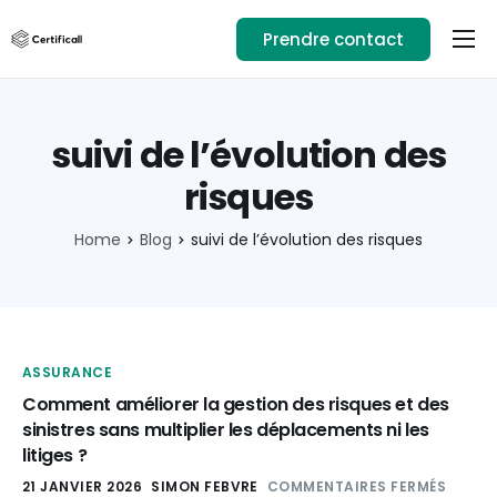
Prendre contact
Usages
Ressources
suivi de l’évolution des
Téléchargez l’app
risques
01.89.71.82.14
Home
Blog
suivi de l’évolution des risques
Se connecter
ASSURANCE
Comment améliorer la gestion des risques et des
sinistres sans multiplier les déplacements ni les
litiges ?
21 JANVIER 2026
SIMON FEBVRE
COMMENTAIRES FERMÉS