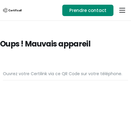
Prendre contact
Usages
Ressources
Oups ! Mauvais appareil
Téléchargez l’app
01.89.71.82.14
Se connecter
Ouvrez votre Certilink via ce QR Code sur votre téléphone.