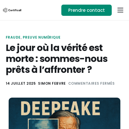
Prendre contact
Usages
Ressources
FRAUDE
,
PREUVE NUMÉRIQUE
Téléchargez l’app
Le jour où la vérité est
morte : sommes-nous
01.89.71.82.14
prêts à l’affronter ?
Se connecter
14 JUILLET 2025
SIMON FEBVRE
COMMENTAIRES FERMÉS