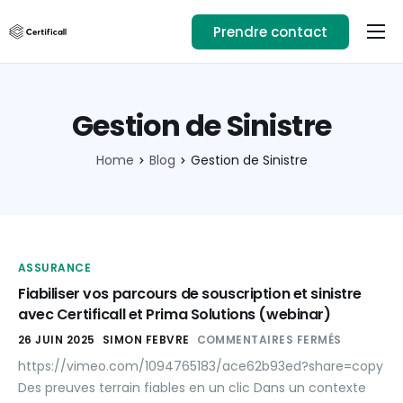
Prendre contact
Usages
Ressources
Gestion de Sinistre
Téléchargez l’app
Home
Blog
Gestion de Sinistre
01.89.71.82.14
Se connecter
ASSURANCE
Fiabiliser vos parcours de souscription et sinistre
avec Certificall et Prima Solutions (webinar)
26 JUIN 2025
SIMON FEBVRE
COMMENTAIRES FERMÉS
https://vimeo.com/1094765183/ace62b93ed?share=copy
Des preuves terrain fiables en un clic Dans un contexte