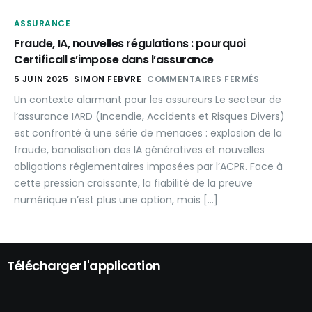
ASSURANCE
Fraude, IA, nouvelles régulations : pourquoi
Certificall s’impose dans l’assurance
5 JUIN 2025
SIMON FEBVRE
COMMENTAIRES FERMÉS
Un contexte alarmant pour les assureurs Le secteur de
l’assurance IARD (Incendie, Accidents et Risques Divers)
est confronté à une série de menaces : explosion de la
fraude, banalisation des IA génératives et nouvelles
obligations réglementaires imposées par l’ACPR. Face à
cette pression croissante, la fiabilité de la preuve
numérique n’est plus une option, mais […]
Télécharger l'application