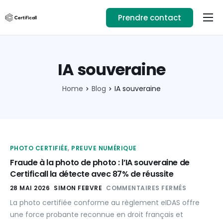
Prendre contact
Usages
Ressources
IA souveraine
Téléchargez l’app
Home
Blog
IA souveraine
01.89.71.82.14
Se connecter
PHOTO CERTIFIÉE
,
PREUVE NUMÉRIQUE
Fraude à la photo de photo : l’IA souveraine de
Certificall la détecte avec 87% de réussite
28 MAI 2026
SIMON FEBVRE
COMMENTAIRES FERMÉS
La photo certifiée conforme au règlement eIDAS offre
une force probante reconnue en droit français et