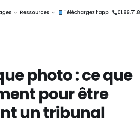
ages
Ressources
Téléchargez l’app
01.89.71.
ue photo : ce que
iment pour être
nt un tribunal