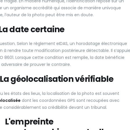
fragile. En matière numérique, l’identification repose sur un
é par un organisme accrédité qui associe de manière univoque
 l’auteur de la photo peut être mis en doute.
 La date certaine
 question. Selon le règlement eIDAS, un horodatage électronique
on à rendre toute modification postérieure détectable. Il s’appui
O 8601. Lorsque cette condition est remplie, la date bénéficie
e adversaire de prouver le contraire.
La géolocalisation vérifiable
ou les états des lieux, la localisation de la photo est souvent
localisée
dont les coordonnées GPS sont recoupées avec
considérablement sa crédibilité devant un tribunal.
L'empreinte